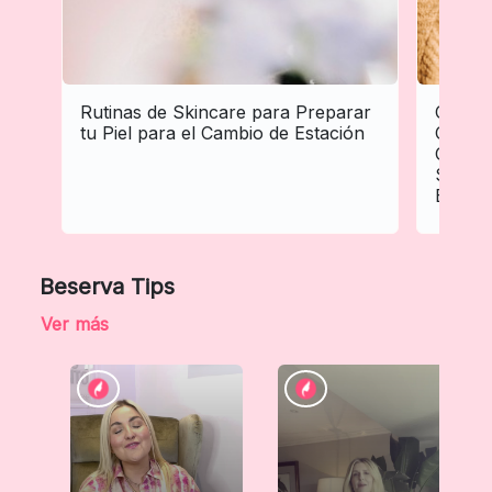
Rutinas de Skincare para Preparar
Cómo A
tu Piel para el Cambio de Estación
Cuidado
Otoño:
Saluda
Estaci
Beserva Tips
Ver más