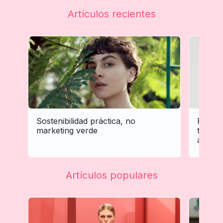
Artículos recientes
Sostenibilidad práctica, no
Person
marketing verde
tratam
adapta 
Artículos populares