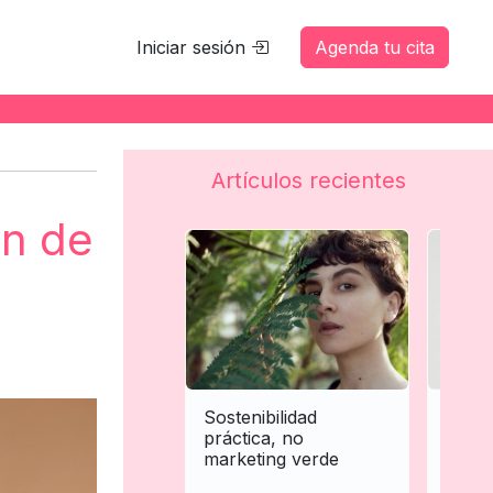
Iniciar sesión
Agenda tu cita
Artículos recientes
ón de
Sostenibilidad
Perso
práctica, no
extre
marketing verde
trata
la es