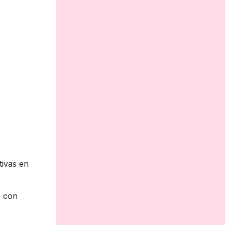
tivas en
s con