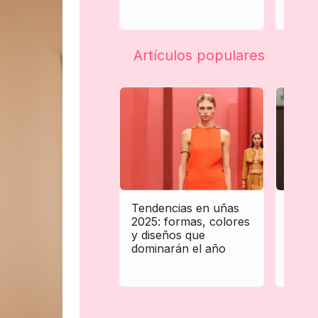
la vid
Artículos populares
Tendencias en uñas
Tende
2025: formas, colores
para 
y diseños que
biene
dominarán el año