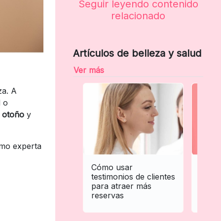
Seguir leyendo contenido
relacionado
Artículos de belleza y salud
Ver más
za. A
 o
n otoño
y
omo experta
Cómo usar
Guía 
testimonios de clientes
armar
para atraer más
bienv
reservas
profe