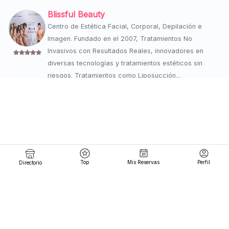
Blissful Beauty
Centro de Estética Facial, Corporal, Depilación e
Imagen. Fundado en el 2007, Tratamientos No
Invasivos con Resultados Reales, innovadores en
diversas tecnologías y tratamientos estéticos sin
riesgos. Tratamientos como Liposucción...
EMSCULPTING
30m
Reservar
lun 04 a 14 - mar 04 a 14 - mie 04 a 14 . jue 04 a 14 -
vie 04 a 14 -
Post Operatorio
Top
Mis Reservas
Perfil
Directorio
1h
Reservar
lun 04 a 14 - mar 04 a 14 - mie 04 a 14 . jue 04 a 14 -
vie 04 a 14 -
Drenaje Linfatico
$ 1,800
1h